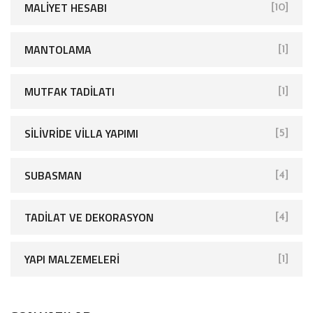
MALIYET HESABI
[10]
MANTOLAMA
[1]
MUTFAK TADILATI
[1]
SİLİVRİDE VİLLA YAPIMI
[5]
SUBASMAN
[4]
TADILAT VE DEKORASYON
[4]
YAPI MALZEMELERI
[1]