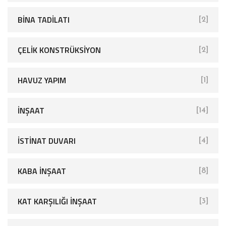
BINA TADILATI
[2]
ÇELIK KONSTRÜKSIYON
[2]
HAVUZ YAPIM
[1]
İNŞAAT
[14]
İSTINAT DUVARI
[4]
KABA İNŞAAT
[8]
KAT KARŞILIĞI İNŞAAT
[3]