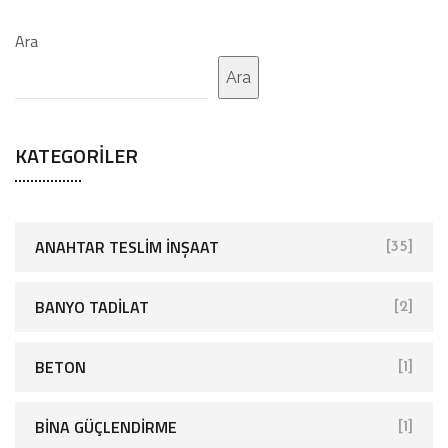
Ara
Ara
KATEGORILER
ANAHTAR TESLIM İNŞAAT
[35]
BANYO TADILAT
[2]
BETON
[1]
BINA GÜÇLENDIRME
[1]