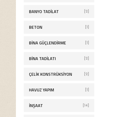
BANYO TADILAT
[2]
BETON
[1]
BINA GÜÇLENDIRME
[1]
BINA TADILATI
[2]
ÇELIK KONSTRÜKSIYON
[2]
HAVUZ YAPIM
[1]
İNŞAAT
[14]