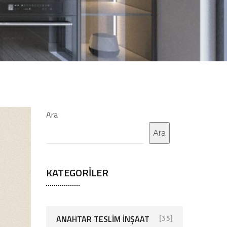
Ara
Ara
KATEGORILER
ANAHTAR TESLIM İNŞAAT
[35]