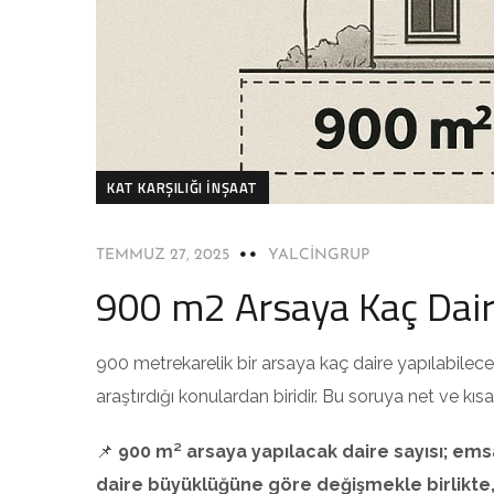
KAT KARŞILIĞI İNŞAAT
TEMMUZ 27, 2025
YALCINGRUP
900 m2 Arsaya Kaç Daire
900 metrekarelik bir arsaya kaç daire yapılabileceğ
araştırdığı konulardan biridir. Bu soruya net ve kı
📌
900 m² arsaya yapılacak daire sayısı; ems
daire büyüklüğüne göre değişmekle birlikte, g