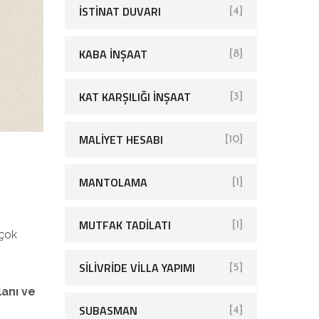
İSTINAT DUVARI
[4]
KABA İNŞAAT
[8]
KAT KARŞILIĞI İNŞAAT
[3]
MALIYET HESABI
[10]
MANTOLAMA
[1]
MUTFAK TADILATI
[1]
 çok
SİLİVRİDE VİLLA YAPIMI
[5]
lanı ve
SUBASMAN
[4]