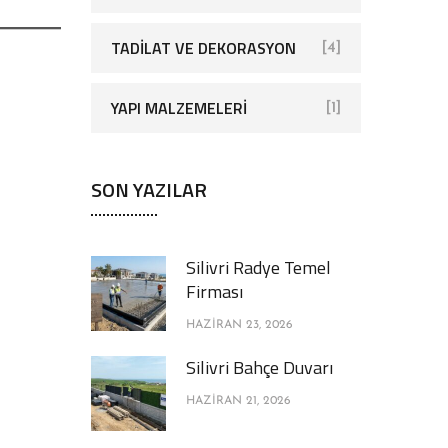
TADILAT VE DEKORASYON
[4]
YAPI MALZEMELERI
[1]
SON YAZILAR
Silivri Radye Temel
Firması
HAZIRAN 23, 2026
Silivri Bahçe Duvarı
HAZIRAN 21, 2026