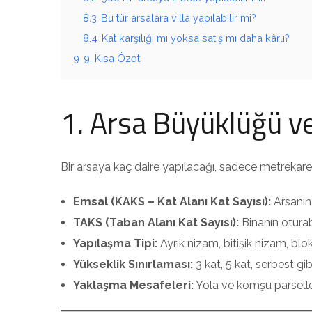
8.3
Bu tür arsalara villa yapılabilir mi?
8.4
Kat karşılığı mı yoksa satış mı daha kârlı?
9
9. Kısa Özet
1. Arsa Büyüklüğü ve 
Bir arsaya kaç daire yapılacağı, sadece metrekareyl
Emsal (KAKS – Kat Alanı Kat Sayısı):
Arsanın 
TAKS (Taban Alanı Kat Sayısı):
Binanın oturab
Yapılaşma Tipi:
Ayrık nizam, bitişik nizam, blo
Yükseklik Sınırlaması:
3 kat, 5 kat, serbest gib
Yaklaşma Mesafeleri:
Yola ve komşu parselle