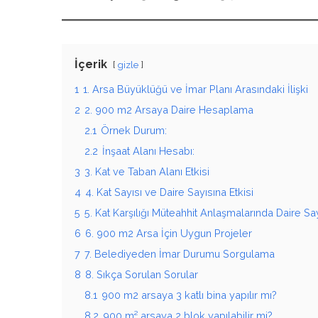
İçerik
gizle
1
1. Arsa Büyüklüğü ve İmar Planı Arasındaki İlişki
2
2. 900 m2 Arsaya Daire Hesaplama
2.1
Örnek Durum:
2.2
İnşaat Alanı Hesabı:
3
3. Kat ve Taban Alanı Etkisi
4
4. Kat Sayısı ve Daire Sayısına Etkisi
5
5. Kat Karşılığı Müteahhit Anlaşmalarında Daire Say
6
6. 900 m2 Arsa İçin Uygun Projeler
7
7. Belediyeden İmar Durumu Sorgulama
8
8. Sıkça Sorulan Sorular
8.1
900 m2 arsaya 3 katlı bina yapılır mı?
8.2
900 m² arsaya 2 blok yapılabilir mi?