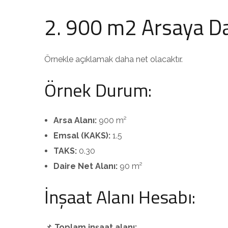
2. 900 m2 Arsaya D
Örnekle açıklamak daha net olacaktır.
Örnek Durum:
Arsa Alanı:
900 m²
Emsal (KAKS):
1.5
TAKS:
0.30
Daire Net Alanı:
90 m²
İnşaat Alanı Hesabı:
📌
Toplam inşaat alanı: