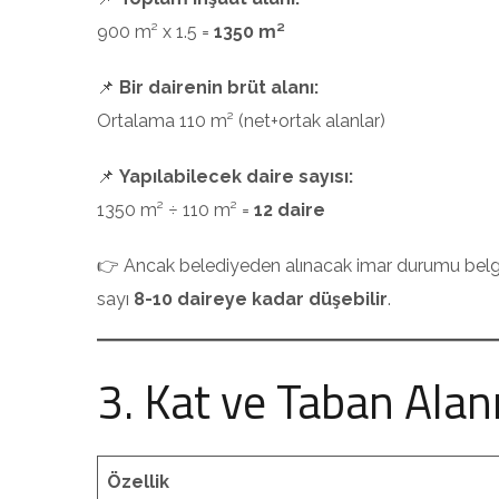
900 m² x 1.5 =
1350 m²
📌
Bir dairenin brüt alanı:
Ortalama 110 m² (net+ortak alanlar)
📌
Yapılabilecek daire sayısı:
1350 m² ÷ 110 m² =
12 daire
👉 Ancak belediyeden alınacak imar durumu belgesi
sayı
8-10 daireye kadar düşebilir
.
3. Kat ve Taban Alanı
Özellik