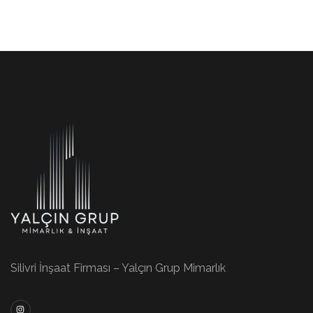
Silivri İnşaat Firması – Yalçın Grup Mimarlık