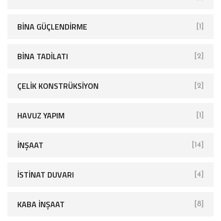
BINA GÜÇLENDIRME
[1]
BINA TADILATI
[2]
ÇELIK KONSTRÜKSIYON
[2]
HAVUZ YAPIM
[1]
İNŞAAT
[14]
İSTINAT DUVARI
[4]
KABA İNŞAAT
[8]