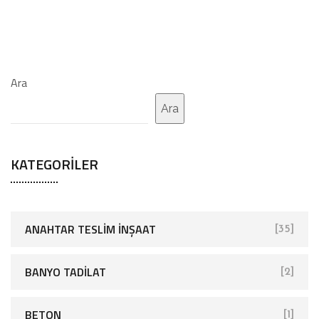
Ara
Ara
KATEGORILER
ANAHTAR TESLIM İNŞAAT
[35]
BANYO TADILAT
[2]
BETON
[1]