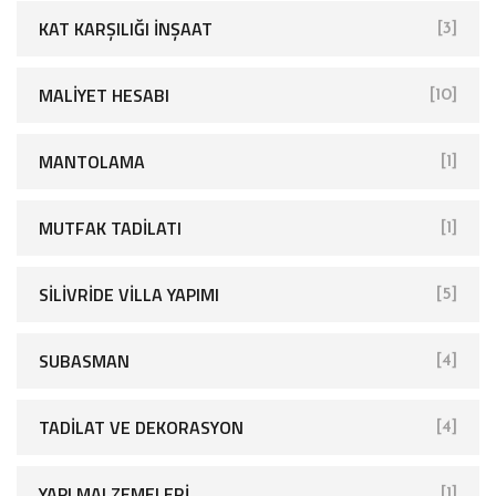
KAT KARŞILIĞI İNŞAAT
[3]
MALIYET HESABI
[10]
MANTOLAMA
[1]
MUTFAK TADILATI
[1]
SİLİVRİDE VİLLA YAPIMI
[5]
SUBASMAN
[4]
TADILAT VE DEKORASYON
[4]
YAPI MALZEMELERI
[1]