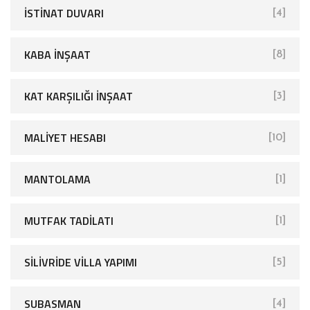
İSTINAT DUVARI
[4]
KABA İNŞAAT
[8]
KAT KARŞILIĞI İNŞAAT
[3]
MALIYET HESABI
[10]
MANTOLAMA
[1]
MUTFAK TADILATI
[1]
SİLİVRİDE VİLLA YAPIMI
[5]
SUBASMAN
[4]