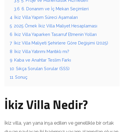
3.5
5. Proje ve Mühendislik Hizmetleri
3.6
6. Donanım ve İç Mekan Seçimleri
4
İkiz Villa Yapım Süreci Aşamaları
5
2025 Örnek İkiz Villa Maliyet Hesaplaması
6
İkiz Villa Yaparken Tasarruf Etmenin Yolları
7
İkiz Villa Maliyeti Şehirlere Göre Değişimi (2025)
8
İkiz Villa Yatırımı Mantıklı mı?
9
Kaba ve Anahtar Teslim Farkı
10
Sıkça Sorulan Sorular (SSS)
11
Sonuç
İkiz Villa Nedir?
İkiz villa, yan yana inşa edilen ve genellikle bir ortak
duvarı paylaşan iki bağımsız yaşam alanından oluşan