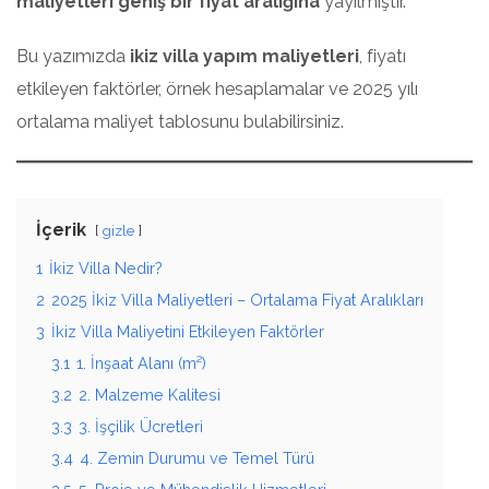
maliyetleri geniş bir fiyat aralığına
yayılmıştır.
Bu yazımızda
ikiz villa yapım maliyetleri
, fiyatı
etkileyen faktörler, örnek hesaplamalar ve 2025 yılı
ortalama maliyet tablosunu bulabilirsiniz.
İçerik
gizle
1
İkiz Villa Nedir?
2
2025 İkiz Villa Maliyetleri – Ortalama Fiyat Aralıkları
3
İkiz Villa Maliyetini Etkileyen Faktörler
3.1
1. İnşaat Alanı (m²)
3.2
2. Malzeme Kalitesi
3.3
3. İşçilik Ücretleri
3.4
4. Zemin Durumu ve Temel Türü