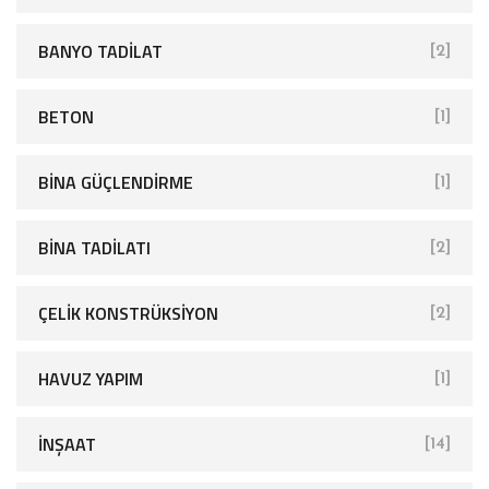
BANYO TADILAT
[2]
BETON
[1]
BINA GÜÇLENDIRME
[1]
BINA TADILATI
[2]
ÇELIK KONSTRÜKSIYON
[2]
HAVUZ YAPIM
[1]
İNŞAAT
[14]