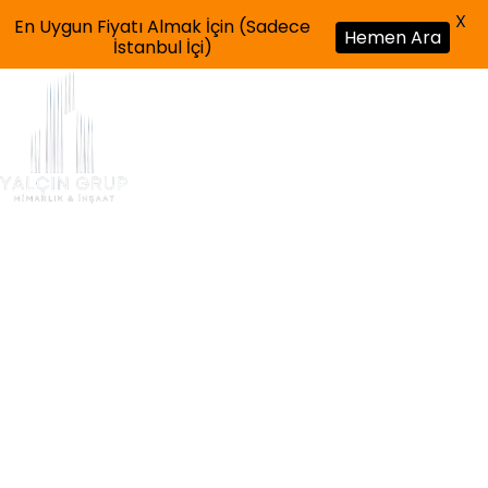
X
En Uygun Fiyatı Almak İçin (Sadece
Hemen Ara
İstanbul İçi)
Blog
HOME
BLOG
İKIZ VILLA MALIYETI 2025