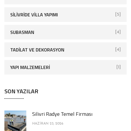
SİLİVRİDE VİLLA YAPIMI
[5]
SUBASMAN
[4]
TADILAT VE DEKORASYON
[4]
YAPI MALZEMELERI
[1]
SON YAZILAR
Silivri Radye Temel Firması
HAZIRAN 23, 2026