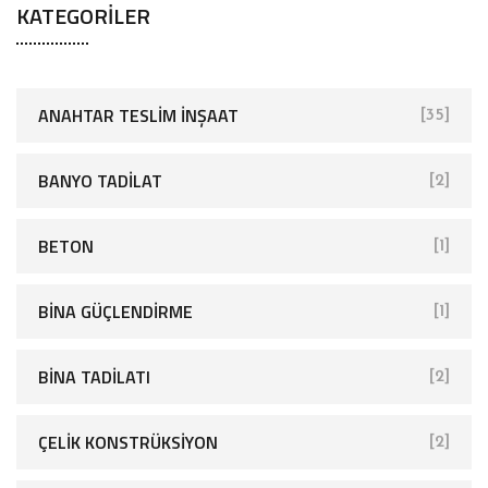
KATEGORILER
ANAHTAR TESLIM İNŞAAT
[35]
BANYO TADILAT
[2]
BETON
[1]
BINA GÜÇLENDIRME
[1]
BINA TADILATI
[2]
ÇELIK KONSTRÜKSIYON
[2]