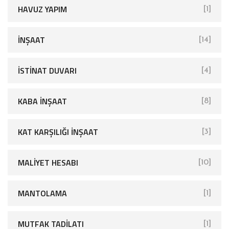
HAVUZ YAPIM
[1]
İNŞAAT
[14]
İSTINAT DUVARI
[4]
KABA İNŞAAT
[8]
KAT KARŞILIĞI İNŞAAT
[3]
MALIYET HESABI
[10]
MANTOLAMA
[1]
MUTFAK TADILATI
[1]