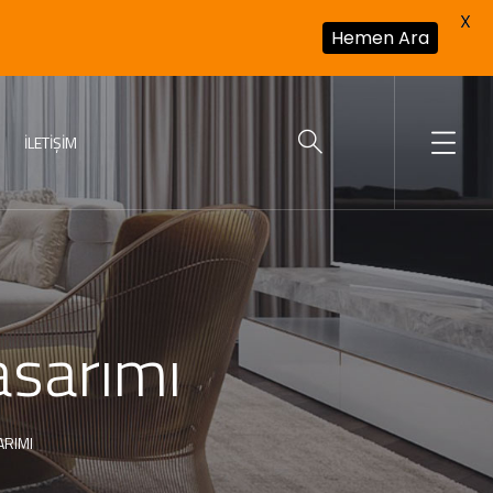
X
Hemen Ara
İLETIŞIM
asarımı
ARIMI