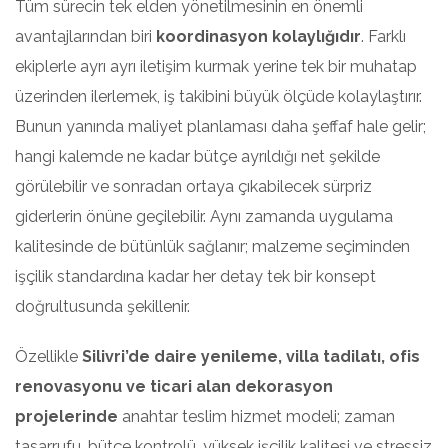
Tüm sürecin tek elden yönetilmesinin en önemli
avantajlarından biri
koordinasyon kolaylığıdır
. Farklı
ekiplerle ayrı ayrı iletişim kurmak yerine tek bir muhatap
üzerinden ilerlemek, iş takibini büyük ölçüde kolaylaştırır.
Bunun yanında maliyet planlaması daha şeffaf hale gelir;
hangi kalemde ne kadar bütçe ayrıldığı net şekilde
görülebilir ve sonradan ortaya çıkabilecek sürpriz
giderlerin önüne geçilebilir. Aynı zamanda uygulama
kalitesinde de bütünlük sağlanır; malzeme seçiminden
işçilik standardına kadar her detay tek bir konsept
doğrultusunda şekillenir.
Özellikle
Silivri’de daire yenileme, villa tadilatı, ofis
renovasyonu ve ticari alan dekorasyon
projelerinde
anahtar teslim hizmet modeli; zaman
tasarrufu, bütçe kontrolü, yüksek işçilik kalitesi ve stressiz