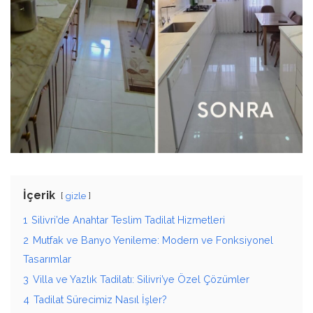
İçerik
gizle
1
Silivri’de Anahtar Teslim Tadilat Hizmetleri
2
Mutfak ve Banyo Yenileme: Modern ve Fonksiyonel
Tasarımlar
3
Villa ve Yazlık Tadilatı: Silivri’ye Özel Çözümler
4
Tadilat Sürecimiz Nasıl İşler?