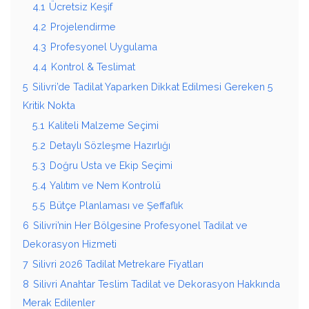
4.1
Ücretsiz Keşif
4.2
Projelendirme
4.3
Profesyonel Uygulama
4.4
Kontrol & Teslimat
5
Silivri’de Tadilat Yaparken Dikkat Edilmesi Gereken 5
Kritik Nokta
5.1
Kaliteli Malzeme Seçimi
5.2
Detaylı Sözleşme Hazırlığı
5.3
Doğru Usta ve Ekip Seçimi
5.4
Yalıtım ve Nem Kontrolü
5.5
Bütçe Planlaması ve Şeffaflık
6
Silivri’nin Her Bölgesine Profesyonel Tadilat ve
Dekorasyon Hizmeti
7
Silivri 2026 Tadilat Metrekare Fiyatları
8
Silivri Anahtar Teslim Tadilat ve Dekorasyon Hakkında
Merak Edilenler