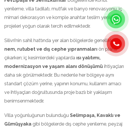
Fevzipaşa ve Semizkumlar
bölgelerinde konut
yenileme, villa tadilatı, mutfak ve banyo renovasyonu, iç
mimari dekorasyon ve komple anahtar teslim yenileme
projeleri yoğun olarak tercih edilmektedir.
Silivri’nin sahil hattında yer alan bölgelerde genellikle
nem, rutubet ve dış cephe yıpranmaları
ön plana
çıkarken; iç kesimlerdeki yapılarda
ısı yalıtımı,
modernizasyon ve yaşam alanı dönüşümü
ihtiyaçları
daha sık görülmektedir. Bu nedenle her bölgeye aynı
standart çözüm yerine, yapının konumu, kullanım amacı
ve ihtiyaçları doğrultusunda proje bazlı bir yaklaşım
benimsenmektedir.
Villa yoğunluğunun bulunduğu
Selimpaşa, Kavaklı ve
Gümüşyaka
gibi bölgelerde dış cephe yenileme, peyzaj