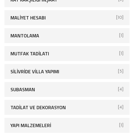
MALIYET HESABI
[10]
MANTOLAMA
[1]
MUTFAK TADILATI
[1]
SİLİVRİDE VİLLA YAPIMI
[5]
SUBASMAN
[4]
TADILAT VE DEKORASYON
[4]
YAPI MALZEMELERI
[1]