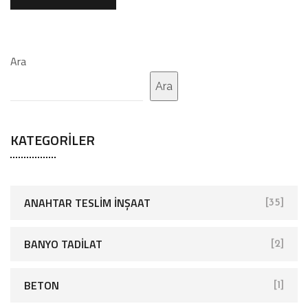
Ara
Ara
KATEGORILER
ANAHTAR TESLIM İNŞAAT
[35]
BANYO TADILAT
[2]
BETON
[1]