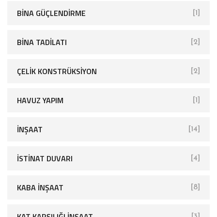
BINA GÜÇLENDIRME
[1]
BINA TADILATI
[2]
ÇELIK KONSTRÜKSIYON
[2]
HAVUZ YAPIM
[1]
İNŞAAT
[14]
İSTINAT DUVARI
[4]
KABA İNŞAAT
[8]
KAT KARŞILIĞI İNŞAAT
[3]