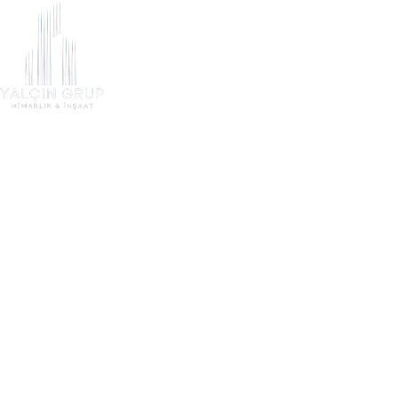
En Uygun Fiyatı Almak İçin (Sadece
Hemen Ara
İstanbul İçi)
Kategori:
Çelik Konstrüksiyon
HOME
BLOG
ÇELIK KONSTRÜKSIYON