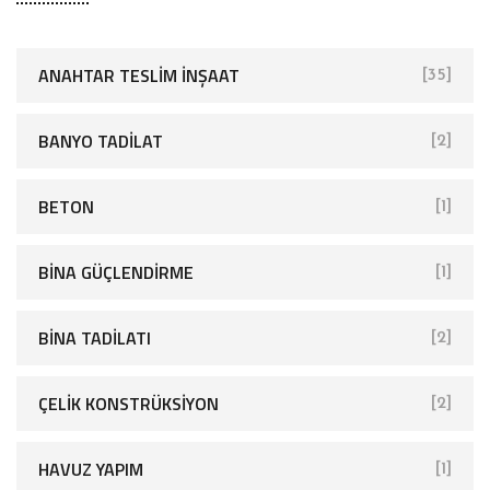
ANAHTAR TESLIM İNŞAAT
[35]
BANYO TADILAT
[2]
BETON
[1]
BINA GÜÇLENDIRME
[1]
BINA TADILATI
[2]
ÇELIK KONSTRÜKSIYON
[2]
HAVUZ YAPIM
[1]