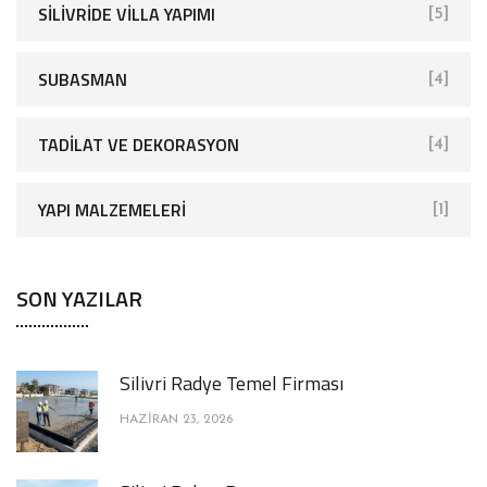
SİLİVRİDE VİLLA YAPIMI
[5]
SUBASMAN
[4]
TADILAT VE DEKORASYON
[4]
YAPI MALZEMELERI
[1]
SON YAZILAR
Silivri Radye Temel Firması
HAZIRAN 23, 2026