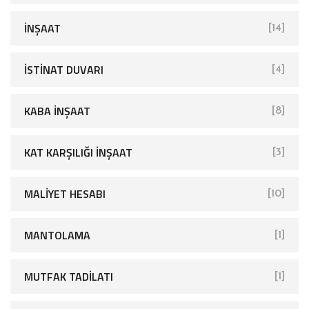
İNŞAAT
[14]
İSTINAT DUVARI
[4]
KABA İNŞAAT
[8]
KAT KARŞILIĞI İNŞAAT
[3]
MALIYET HESABI
[10]
MANTOLAMA
[1]
MUTFAK TADILATI
[1]