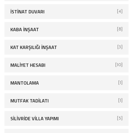
İSTINAT DUVARI
[4]
KABA İNŞAAT
[8]
KAT KARŞILIĞI İNŞAAT
[3]
MALIYET HESABI
[10]
MANTOLAMA
[1]
MUTFAK TADILATI
[1]
SİLİVRİDE VİLLA YAPIMI
[5]