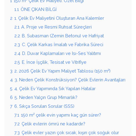
1
150 m² Çelik Ev Maliyeti: Özet Bilgi
1.1
ÖNE ÇIKAN BİLGİ
2
1. Çelik Ev Maliyetini Oluşturan Ana Kalemler
2.1
A. Proje ve Resmi Ruhsat Süreçleri
2.2
B. Subasman (Zemin Betonu) ve Hafriyat
2.3
C. Çelik Karkas İmalatı ve Fabrika Süreci
2.4
D. Duvar Kaplamaları ve Isı-Ses Yalıtımı
2.5
E. İnce İşçilik, Tesisat ve Vitrifiye
3
2. 2026 Çelik Ev Yapım Maliyet Tablosu (150 m²)
4
3. Neden Çelik Konstrüksiyon? Çelik Evlerin Avantajları
5
4. Çelik Ev Yapımında Sık Yapılan Hatalar
6
5. Neden Yalçın Grup Mimarlık?
7
6. Sıkça Sorulan Sorular (SSS)
7.1
150 m² çelik evin yapımı kaç gün sürer?
7.2
Çelik evlerin ömrü ne kadardır?
7.3
Çelik evler yazın çok sıcak, kışın çok soğuk olur