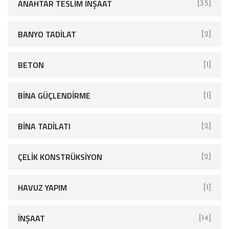
ANAHTAR TESLIM İNŞAAT
[35]
BANYO TADILAT
[2]
BETON
[1]
BINA GÜÇLENDIRME
[1]
BINA TADILATI
[2]
ÇELIK KONSTRÜKSIYON
[2]
HAVUZ YAPIM
[1]
İNŞAAT
[14]