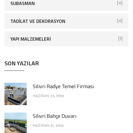
SUBASMAN
[4]
TADILAT VE DEKORASYON
[4]
YAPI MALZEMELERI
[1]
SON YAZILAR
Silivri Radye Temel Firması
HAZIRAN 23, 2026
Silivri Bahçe Duvarı
HAZIRAN 21, 2026