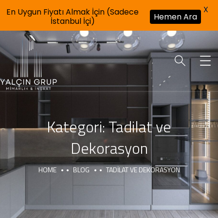
X
En Uygun Fiyatı Almak İçin (Sadece
Hemen Ara
İstanbul İçi)
Kategori:
Tadilat ve
Dekorasyon
HOME
BLOG
TADILAT VE DEKORASYON