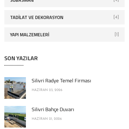
SUBASMAN
[4]
TADILAT VE DEKORASYON
[4]
YAPI MALZEMELERI
[1]
SON YAZILAR
Silivri Radye Temel Firması
HAZIRAN 23, 2026
Silivri Bahçe Duvarı
HAZIRAN 21, 2026