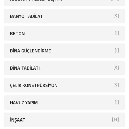
BANYO TADILAT
[2]
BETON
[1]
BINA GÜÇLENDIRME
[1]
BINA TADILATI
[2]
ÇELIK KONSTRÜKSIYON
[2]
HAVUZ YAPIM
[1]
İNŞAAT
[14]