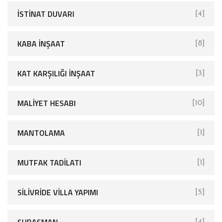
İSTINAT DUVARI
[4]
KABA İNŞAAT
[8]
KAT KARŞILIĞI İNŞAAT
[3]
MALIYET HESABI
[10]
MANTOLAMA
[1]
MUTFAK TADILATI
[1]
SİLİVRİDE VİLLA YAPIMI
[5]