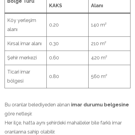
Bölge Türü
KAKS
Alanı
Köy yerleşim
0.20
140 m²
alanı
Kırsal imar alanı
0.30
210 m²
Şehir merkezi
0.60
420 m²
Ticari imar
0.80
560 m²
bölgesi
Bu oranlar belediyeden alınan
imar durumu belgesine
göre netleşir.
Her ilçe, hatta aynı şehirdeki mahalleler bile farklı imar
oranlarına sahip olabilir.