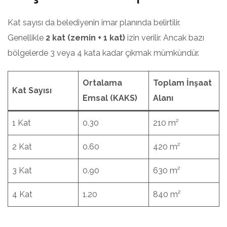
Kat sayısı da belediyenin imar planında belirtilir.
Genellikle
2 kat (zemin + 1 kat)
izin verilir. Ancak bazı
bölgelerde 3 veya 4 kata kadar çıkmak mümkündür.
Ortalama
Toplam İnşaat
Kat Sayısı
Emsal (KAKS)
Alanı
1 Kat
0.30
210 m²
2 Kat
0.60
420 m²
3 Kat
0.90
630 m²
4 Kat
1.20
840 m²