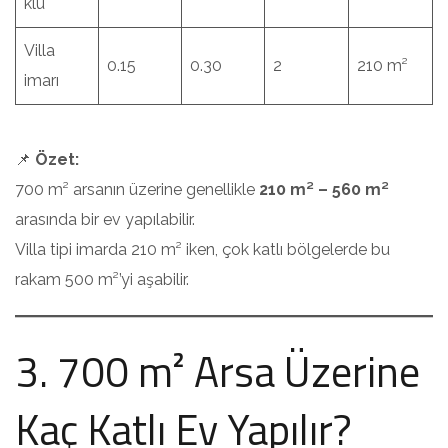
klu
Villa
0.15
0.30
2
210 m²
imarı
📌
Özet:
700 m² arsanın üzerine genellikle
210 m² – 560 m²
arasında bir ev yapılabilir.
Villa tipi imarda 210 m² iken, çok katlı bölgelerde bu
rakam 500 m²’yi aşabilir.
3. 700 m² Arsa Üzerine
Kaç Katlı Ev Yapılır?