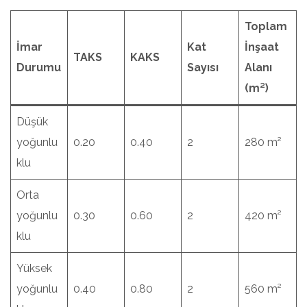
Toplam
İmar
Kat
İnşaat
TAKS
KAKS
Durumu
Sayısı
Alanı
(m²)
Düşük
yoğunlu
0.20
0.40
2
280 m²
klu
Orta
yoğunlu
0.30
0.60
2
420 m²
klu
Yüksek
yoğunlu
0.40
0.80
2
560 m²