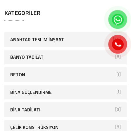
KATEGORILER
ANAHTAR TESLIM İNŞAAT
[35]
BANYO TADILAT
[2]
BETON
[1]
BINA GÜÇLENDIRME
[1]
BINA TADILATI
[2]
ÇELIK KONSTRÜKSIYON
[2]