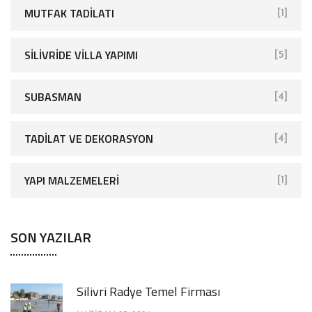
MUTFAK TADILATI
[1]
SİLİVRİDE VİLLA YAPIMI
[5]
SUBASMAN
[4]
TADILAT VE DEKORASYON
[4]
YAPI MALZEMELERI
[1]
SON YAZILAR
Silivri Radye Temel Firması