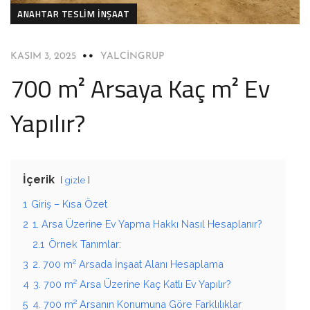
ANAHTAR TESLIM İNŞAAT
KASIM 3, 2025
YALCINGRUP
700 m² Arsaya Kaç m² Ev
Yapılır?
İçerik
gizle
1
Giriş – Kısa Özet
2
1. Arsa Üzerine Ev Yapma Hakkı Nasıl Hesaplanır?
2.1
Örnek Tanımlar:
3
2. 700 m² Arsada İnşaat Alanı Hesaplama
4
3. 700 m² Arsa Üzerine Kaç Katlı Ev Yapılır?
5
4. 700 m² Arsanın Konumuna Göre Farklılıklar