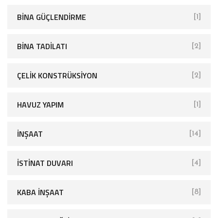
BINA GÜÇLENDIRME
[1]
BINA TADILATI
[2]
ÇELIK KONSTRÜKSIYON
[2]
HAVUZ YAPIM
[1]
İNŞAAT
[14]
İSTINAT DUVARI
[4]
KABA İNŞAAT
[8]