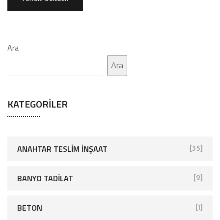
Ara
Ara
KATEGORILER
ANAHTAR TESLIM İNŞAAT
[35]
BANYO TADILAT
[2]
BETON
[1]