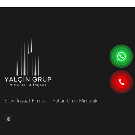
Silivri İnşaat Firması – Yalçın Grup Mimarlık