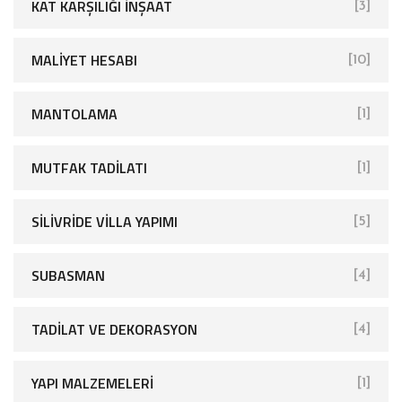
KAT KARŞILIĞI İNŞAAT
[3]
MALIYET HESABI
[10]
MANTOLAMA
[1]
MUTFAK TADILATI
[1]
SİLİVRİDE VİLLA YAPIMI
[5]
SUBASMAN
[4]
TADILAT VE DEKORASYON
[4]
YAPI MALZEMELERI
[1]