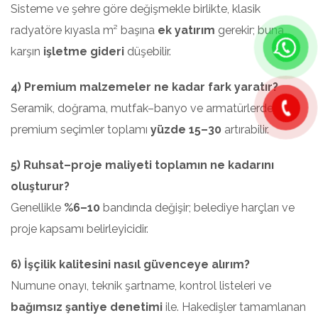
Sisteme ve şehre göre değişmekle birlikte, klasik
radyatöre kıyasla m² başına
ek yatırım
gerekir; buna
karşın
işletme gideri
düşebilir.
4) Premium malzemeler ne kadar fark yaratır?
Seramik, doğrama, mutfak–banyo ve armatürlerde
premium seçimler toplamı
yüzde 15–30
artırabilir.
5) Ruhsat–proje maliyeti toplamın ne kadarını
oluşturur?
Genellikle
%6–10
bandında değişir; belediye harçları ve
proje kapsamı belirleyicidir.
6) İşçilik kalitesini nasıl güvenceye alırım?
Numune onayı, teknik şartname, kontrol listeleri ve
bağımsız şantiye denetimi
ile. Hakedişler tamamlanan