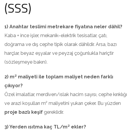
(SSS)
1) Anahtar teslimi metrekare fiyatına neler dâhil?
Kaba + ince işler, mekanik–elektrik tesisatlar, çatı,
doğrama ve dış cephe tipik olarak dâhildir. Arsa, bazı
harçlar, beyaz eşyalar ve peyzaj çoğunlukla hariçtir
(sözleşmeye bakın).
2) m² maliyeti ile toplam maliyet neden farklı
çıkıyor?
Özel imalatlar, merdiven/ıslak hacim sayısı, cephe kırıklığı
ve arazi koşulları m² maliyetini yukarı çeker. Bu yüzden
proje bazlı keşif
gereklidir.
3) Yerden ısıtma kaç TL/m² ekler?