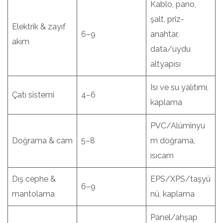
Kablo, pano,
şalt, priz-
Elektrik & zayıf
6–9
anahtar,
akım
data/uydu
altyapısı
Isı ve su yalıtımı,
Çatı sistemi
4–6
kaplama
PVC/Alüminyu
Doğrama & cam
5–8
m doğrama,
ısıcam
Dış cephe &
EPS/XPS/taşyü
6–9
mantolama
nü, kaplama
Panel/ahşap