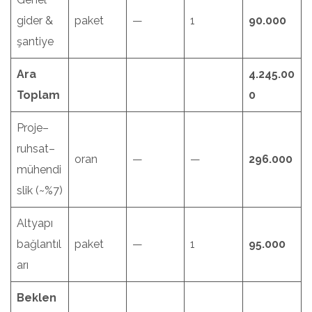
gider &
paket
—
1
90.000
şantiye
Ara
4.245.00
Toplam
0
Proje–
ruhsat–
oran
—
—
296.000
mühendi
slik (~%7)
Altyapı
bağlantıl
paket
—
1
95.000
arı
Beklen