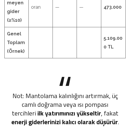
meyen
oran
—
—
473.000
gider
(≥%10)
Genel
5.109.00
Toplam
0 TL
(Örnek)
Not: Mantolama kalınlığını artırmak, üç
camlı doğrama veya ısı pompası
tercihleri
ilk yatırımınızı yükseltir
, fakat
enerji giderlerinizi kalıcı olarak düşürür
.