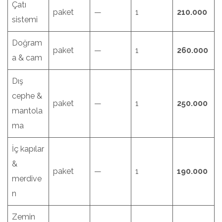
Çatı
paket
—
1
210.000
sistemi
Doğram
paket
—
1
260.000
a & cam
Dış
cephe &
paket
—
1
250.000
mantola
ma
İç kapılar
&
paket
—
1
190.000
merdive
n
Zemin