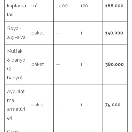
kaplama
m²
1.400
120
168.000
ları
Boya–
paket
—
1
150.000
alçı–sıva
Mutfak
& banyo
paket
—
1
380.000
(2
banyo)
Aydınlat
ma
paket
—
1
75.000
armatürl
eri
Genel