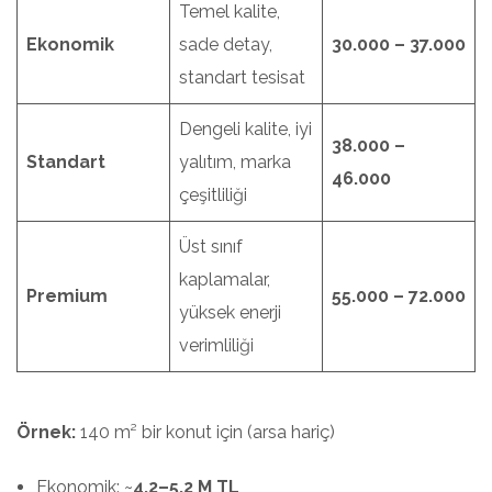
Temel kalite,
Ekonomik
sade detay,
30.000 – 37.000
standart tesisat
Dengeli kalite, iyi
38.000 –
Standart
yalıtım, marka
46.000
çeşitliliği
Üst sınıf
kaplamalar,
Premium
55.000 – 72.000
yüksek enerji
verimliliği
Örnek:
140 m² bir konut için (arsa hariç)
Ekonomik: ~
4,2–5,2 M TL