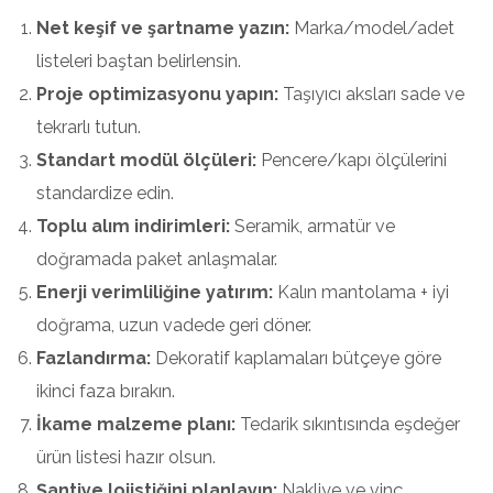
Net keşif ve şartname yazın:
Marka/model/adet
listeleri baştan belirlensin.
Proje optimizasyonu yapın:
Taşıyıcı aksları sade ve
tekrarlı tutun.
Standart modül ölçüleri:
Pencere/kapı ölçülerini
standardize edin.
Toplu alım indirimleri:
Seramik, armatür ve
doğramada paket anlaşmalar.
Enerji verimliliğine yatırım:
Kalın mantolama + iyi
doğrama, uzun vadede geri döner.
Fazlandırma:
Dekoratif kaplamaları bütçeye göre
ikinci faza bırakın.
İkame malzeme planı:
Tedarik sıkıntısında eşdeğer
ürün listesi hazır olsun.
Şantiye lojistiğini planlayın:
Nakliye ve vinç