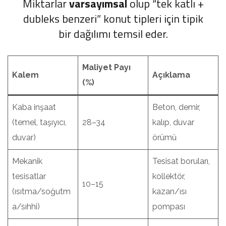
Miktarlar
varsayımsal
olup “tek katlı +
dubleks benzeri” konut tipleri için tipik
bir dağılımı temsil eder.
Maliyet Payı
Kalem
Açıklama
(%)
Kaba inşaat
Beton, demir,
(temel, taşıyıcı,
28–34
kalıp, duvar
duvar)
örümü
Mekanik
Tesisat boruları,
tesisatlar
kollektör,
10–15
(ısıtma/soğutm
kazan/ısı
a/sıhhi)
pompası