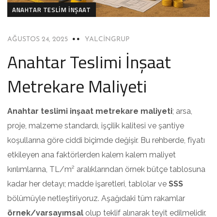
ANAHTAR TESLIM İNŞAAT
AĞUSTOS 24, 2025
YALCINGRUP
Anahtar Teslimi İnşaat
Metrekare Maliyeti
Anahtar teslimi inşaat metrekare maliyeti
; arsa,
proje, malzeme standardı, işçilik kalitesi ve şantiye
koşullarına göre ciddi biçimde değişir. Bu rehberde, fiyatı
etkileyen ana faktörlerden kalem kalem maliyet
kırılımlarına, TL/m² aralıklarından örnek bütçe tablosuna
kadar her detayı; madde işaretleri, tablolar ve
SSS
bölümüyle netleştiriyoruz. Aşağıdaki tüm rakamlar
örnek/varsayımsal
olup teklif alınarak teyit edilmelidir.