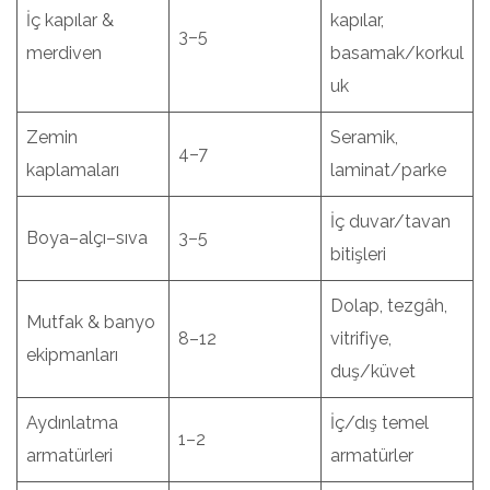
İç kapılar &
kapılar,
3–5
merdiven
basamak/korkul
uk
Zemin
Seramik,
4–7
kaplamaları
laminat/parke
İç duvar/tavan
Boya–alçı–sıva
3–5
bitişleri
Dolap, tezgâh,
Mutfak & banyo
8–12
vitrifiye,
ekipmanları
duş/küvet
Aydınlatma
İç/dış temel
1–2
armatürleri
armatürler