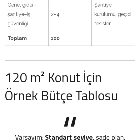
Genel gider–
Şantiye
şantiye–iş
2–4
kurulumu, geçici
güvenliği
tesisler
Toplam
100
120 m² Konut İçin
Örnek Bütçe Tablosu
Varsayım:
Standart seviye
, sade plan,