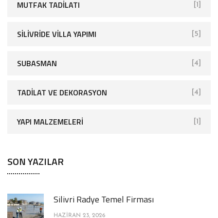
MUTFAK TADILATI
[1]
SİLİVRİDE VİLLA YAPIMI
[5]
SUBASMAN
[4]
TADILAT VE DEKORASYON
[4]
YAPI MALZEMELERI
[1]
SON YAZILAR
Silivri Radye Temel Firması
HAZIRAN 23, 2026