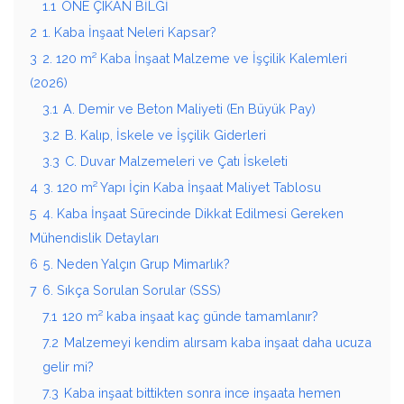
1.1
ÖNE ÇIKAN BİLGİ
2
1. Kaba İnşaat Neleri Kapsar?
3
2. 120 m² Kaba İnşaat Malzeme ve İşçilik Kalemleri
(2026)
3.1
A. Demir ve Beton Maliyeti (En Büyük Pay)
3.2
B. Kalıp, İskele ve İşçilik Giderleri
3.3
C. Duvar Malzemeleri ve Çatı İskeleti
4
3. 120 m² Yapı İçin Kaba İnşaat Maliyet Tablosu
5
4. Kaba İnşaat Sürecinde Dikkat Edilmesi Gereken
Mühendislik Detayları
6
5. Neden Yalçın Grup Mimarlık?
7
6. Sıkça Sorulan Sorular (SSS)
7.1
120 m² kaba inşaat kaç günde tamamlanır?
7.2
Malzemeyi kendim alırsam kaba inşaat daha ucuza
gelir mi?
7.3
Kaba inşaat bittikten sonra ince inşaata hemen