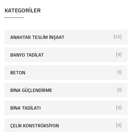
KATEGORILER
ANAHTAR TESLIM İNŞAAT
[35]
BANYO TADILAT
[2]
BETON
[1]
BINA GÜÇLENDIRME
[1]
BINA TADILATI
[2]
ÇELIK KONSTRÜKSIYON
[2]