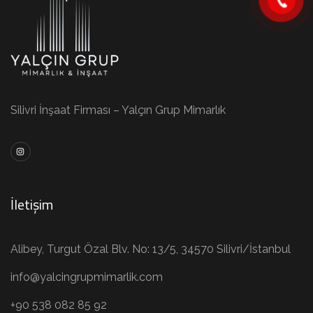
Silivri İnşaat Firması – Yalçın Grup Mimarlık
İletişim
Alibey, Turgut Özal Blv. No: 13/5, 34570 Silivri/İstanbul
info@yalcingrupmimarlik.com
+90 538 082 85 92