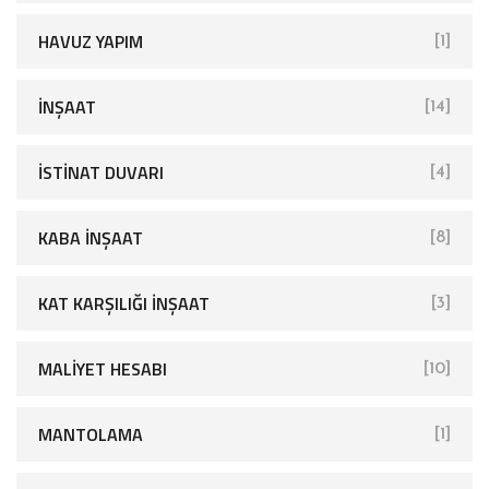
HAVUZ YAPIM
[1]
İNŞAAT
[14]
İSTINAT DUVARI
[4]
KABA İNŞAAT
[8]
KAT KARŞILIĞI İNŞAAT
[3]
MALIYET HESABI
[10]
MANTOLAMA
[1]