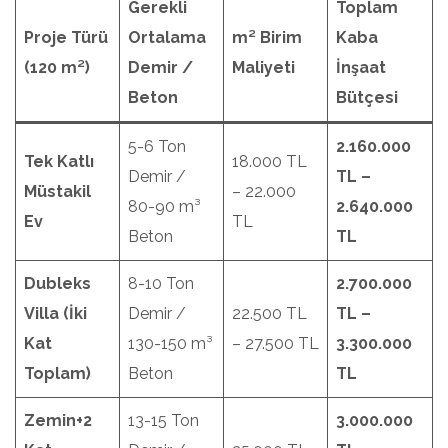
Gerekli
Toplam
Proje Türü
Ortalama
m² Birim
Kaba
(120 m²)
Demir /
Maliyeti
İnşaat
Beton
Bütçesi
5-6 Ton
2.160.000
Tek Katlı
18.000 TL
Demir /
TL –
Müstakil
– 22.000
80-90 m³
2.640.000
Ev
TL
Beton
TL
Dubleks
8-10 Ton
2.700.000
Villa (İki
Demir /
22.500 TL
TL –
Kat
130-150 m³
– 27.500 TL
3.300.000
Toplam)
Beton
TL
Zemin+2
13-15 Ton
3.000.000