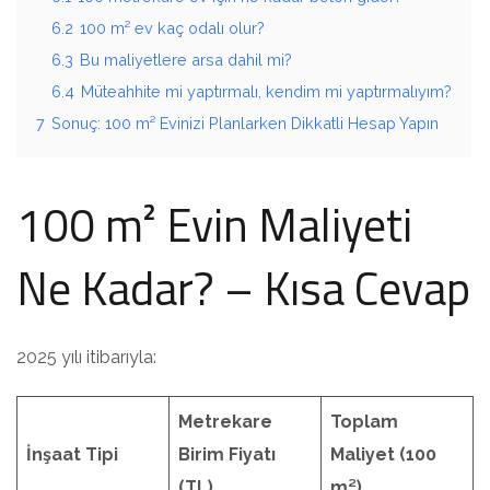
6.2
100 m² ev kaç odalı olur?
6.3
Bu maliyetlere arsa dahil mi?
6.4
Müteahhite mi yaptırmalı, kendim mi yaptırmalıyım?
7
Sonuç: 100 m² Evinizi Planlarken Dikkatli Hesap Yapın
100 m² Evin Maliyeti
Ne Kadar? – Kısa Cevap
2025 yılı itibarıyla:
Metrekare
Toplam
İnşaat Tipi
Birim Fiyatı
Maliyet (100
(TL)
m²)