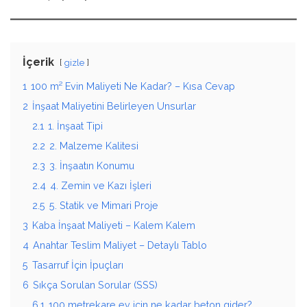
İçerik
gizle
1
100 m² Evin Maliyeti Ne Kadar? – Kısa Cevap
2
İnşaat Maliyetini Belirleyen Unsurlar
2.1
1. İnşaat Tipi
2.2
2. Malzeme Kalitesi
2.3
3. İnşaatın Konumu
2.4
4. Zemin ve Kazı İşleri
2.5
5. Statik ve Mimari Proje
3
Kaba İnşaat Maliyeti – Kalem Kalem
4
Anahtar Teslim Maliyet – Detaylı Tablo
5
Tasarruf İçin İpuçları
6
Sıkça Sorulan Sorular (SSS)
6.1
100 metrekare ev için ne kadar beton gider?