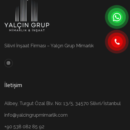
Silivri İnşaat Firması – Yalçın Grup Mimarlık
İletişim
Alibey, Turgut Özal Blv. No: 13/5, 34570 Silivri/İstanbul
info@yalcingrupmimarlik.com
+90 538 082 85 92