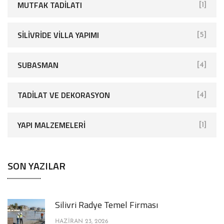
MUTFAK TADILATI
[1]
SİLİVRİDE VİLLA YAPIMI
[5]
SUBASMAN
[4]
TADILAT VE DEKORASYON
[4]
YAPI MALZEMELERI
[1]
SON YAZILAR
Silivri Radye Temel Firması
HAZIRAN 23, 2026