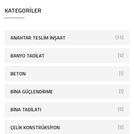
KATEGORILER
ANAHTAR TESLIM İNŞAAT
[35]
BANYO TADILAT
[2]
BETON
[1]
BINA GÜÇLENDIRME
[1]
BINA TADILATI
[2]
ÇELIK KONSTRÜKSIYON
[2]