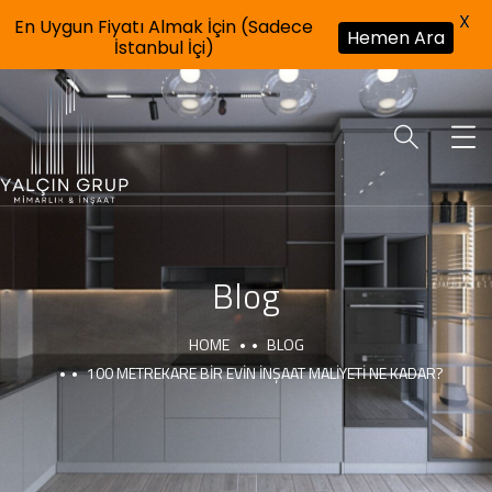
X
En Uygun Fiyatı Almak İçin (Sadece
Hemen Ara
İstanbul İçi)
Blog
HOME
BLOG
100 METREKARE BIR EVIN İNŞAAT MALIYETI NE KADAR?