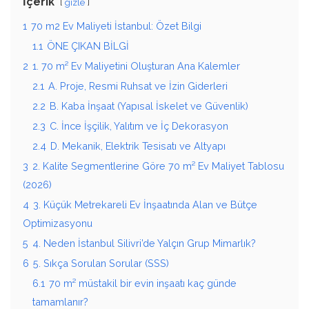
İçerik
gizle
1
70 m2 Ev Maliyeti İstanbul: Özet Bilgi
1.1
ÖNE ÇIKAN BİLGİ
2
1. 70 m² Ev Maliyetini Oluşturan Ana Kalemler
2.1
A. Proje, Resmi Ruhsat ve İzin Giderleri
2.2
B. Kaba İnşaat (Yapısal İskelet ve Güvenlik)
2.3
C. İnce İşçilik, Yalıtım ve İç Dekorasyon
2.4
D. Mekanik, Elektrik Tesisatı ve Altyapı
3
2. Kalite Segmentlerine Göre 70 m² Ev Maliyet Tablosu
(2026)
4
3. Küçük Metrekareli Ev İnşaatında Alan ve Bütçe
Optimizasyonu
5
4. Neden İstanbul Silivri’de Yalçın Grup Mimarlık?
6
5. Sıkça Sorulan Sorular (SSS)
6.1
70 m² müstakil bir evin inşaatı kaç günde
tamamlanır?