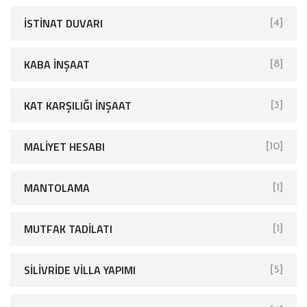
İSTINAT DUVARI
[4]
KABA İNŞAAT
[8]
KAT KARŞILIĞI İNŞAAT
[3]
MALIYET HESABI
[10]
MANTOLAMA
[1]
MUTFAK TADILATI
[1]
SİLİVRİDE VİLLA YAPIMI
[5]