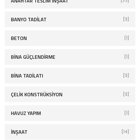
ANAHTAR TESLIM İNŞAAT
[35]
BANYO TADILAT
[2]
BETON
[1]
BINA GÜÇLENDIRME
[1]
BINA TADILATI
[2]
ÇELIK KONSTRÜKSIYON
[2]
HAVUZ YAPIM
[1]
İNŞAAT
[14]