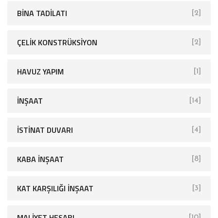
BINA TADILATI
[2]
ÇELIK KONSTRÜKSIYON
[2]
HAVUZ YAPIM
[1]
İNŞAAT
[14]
İSTINAT DUVARI
[4]
KABA İNŞAAT
[8]
KAT KARŞILIĞI İNŞAAT
[3]
MALIYET HESABI
[10]