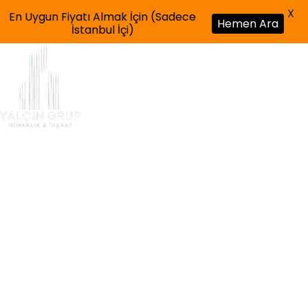
X
En Uygun Fiyatı Almak İçin (Sadece
Hemen Ara
İstanbul İçi)
Blog
HOME
BLOG
VILLA M² MALIYETI 2025