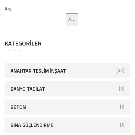
Ara
Ara
KATEGORILER
ANAHTAR TESLIM İNŞAAT
[35]
BANYO TADILAT
[2]
BETON
[1]
BINA GÜÇLENDIRME
[1]